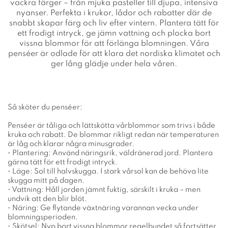
vackra färger – från mjuka pasteller till djupa, intensiva
nyanser. Perfekta i krukor, lådor och rabatter där de
snabbt skapar färg och liv efter vintern. Plantera tätt för
ett frodigt intryck, ge jämn vattning och plocka bort
vissna blommor för att förlänga blomningen. Våra
penséer är odlade för att klara det nordiska klimatet och
ger lång glädje under hela våren.
Så sköter du penséer:
Penséer är tåliga och lättskötta vårblommor som trivs i både
kruka och rabatt. De blommar rikligt redan när temperaturen
är låg och klarar några minusgrader.
• Plantering: Använd näringsrik, väldränerad jord. Plantera
gärna tätt för ett frodigt intryck.
• Läge: Sol till halvskugga. I stark vårsol kan de behöva lite
skugga mitt på dagen.
• Vattning: Håll jorden jämnt fuktig, särskilt i kruka – men
undvik att den blir blöt.
• Näring: Ge flytande växtnäring varannan vecka under
blomningsperioden.
• Skötsel: Nyp bort vissna blommor regelbundet så fortsätter