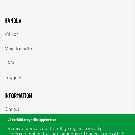
HANDLA
Villkor
Mina favoriter
FAQ
Logga in
INFORMATION
Om oss
Vi skräddarsyr din upplevelse
Nyheter
Vi använder cookies för att ge dig en personlig
shoppingupplevelse, personanpassad annonsering och för