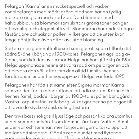
Pelargon ’Karna’ är en mycket speciell och vacker
zonalpelargon med mörkt gröna blad som har en tydlig
mörkare ring, en markerad zon. Den blommar med
halvdubbla, vita blommor som skiftar i gröna toner och ger
ett ovanligt och elegant uttryck. Blommorna har endast några
få ståndare och saknar pollen, vilket gör att de sitter kvar
länge på stjälken även efter avslutad blomning.
Sorten är en gammal kultursort som går att spåra tillbaka till
södra Skåne i början av 1900-talet. Pelargonen ägs idag av
Signe, som fick den av sin mor Helga när hon gifte sig år 1956.
Helga uppmanade henne att vara rädd om pelargonen och
att bevara den väl, eftersom den alltid funnits i hennes
föräldrahem under hennes uppväxt. Helga var född 1895.
Pelargonen har fått sitt namn efter Signes mormor Karna,
som var den första generationen att odla sorten. Karna och
hennes familj bodde i början av 1900-talet på en bondgård i
Västra Torp utanför Trelleborg, vilket gör denna pelargon till
ett levande stycke skånsk odlingshistoria.
Den trivs bäst i soligt till ljust läge och passar lika bra utomhus
under sommarhalvåret som inomhus året om. Vattna jämnt
under vår och sommar, men låt jorden gärna torka upp lätt
mellan vattningarna. Gödsla regelbundet med flytande
näring under växtsäsongen. Eftersom blommorna är