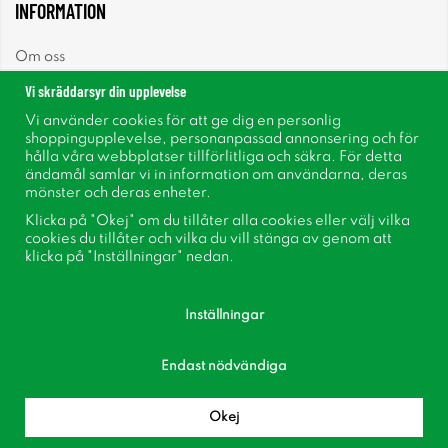
INFORMATION
Om oss
Vi skräddarsyr din upplevelse
Nyheter
Vi använder cookies för att ge dig en personlig
shoppingupplevelse, personanpassad annonsering och för
Nyhetsbrev
hålla våra webbplatser tillförlitliga och säkra. För detta
ändamål samlar vi in information om användarna, deras
mönster och deras enheter.
Om cookies
Klicka på "Okej" om du tillåter alla cookies eller välj vilka
cookies du tillåter och vilka du vill stänga av genom att
Inspiration
klicka på "Inställningar" nedan.
Inställningar
Endast nödvändiga
Följ oss på Facebook
Bli medlem i vår kundklubb!
Okej