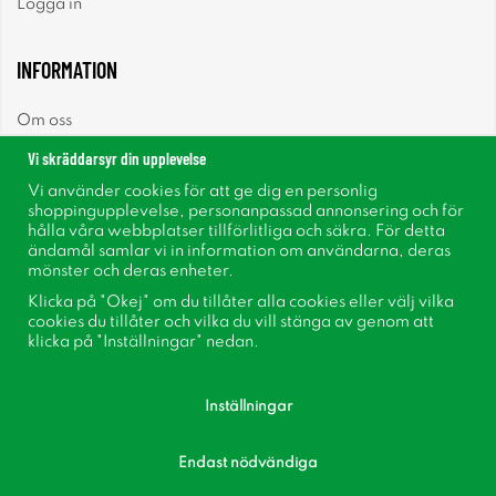
Logga in
INFORMATION
Om oss
Vi skräddarsyr din upplevelse
Nyheter
Vi använder cookies för att ge dig en personlig
shoppingupplevelse, personanpassad annonsering och för
Nyhetsbrev
hålla våra webbplatser tillförlitliga och säkra. För detta
ändamål samlar vi in information om användarna, deras
mönster och deras enheter.
Om cookies
Klicka på "Okej" om du tillåter alla cookies eller välj vilka
cookies du tillåter och vilka du vill stänga av genom att
Inspiration
klicka på "Inställningar" nedan.
Inställningar
Endast nödvändiga
Följ oss på Facebook