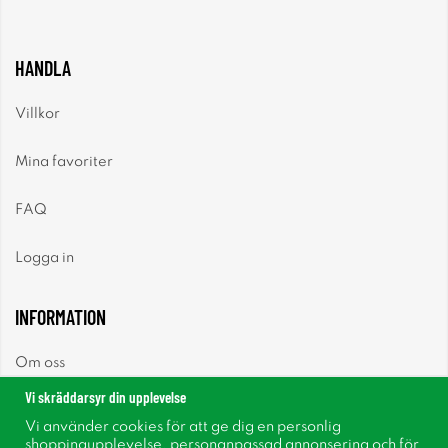
HANDLA
Villkor
Mina favoriter
FAQ
Logga in
INFORMATION
Om oss
Vi skräddarsyr din upplevelse
Nyheter
Vi använder cookies för att ge dig en personlig
shoppingupplevelse, personanpassad annonsering och för