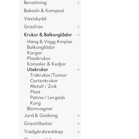
Bevattning
Bokashi & Kompost
Växtskydd
Gräsfrön
Krukor & Balkonglådor
Häng & Vägg Amplar
Balkonglådor
Korgar
Plastkrukor
Konsoler & Kedjor
Utekrukor
Träkrukor/Tunnor
Cortenkrukor
Metall / Zink
Plast
Patina / Lergods
Korg
Blomvagnar
Jord & Gödning
Gravtillbehör
Trädgårdsredskap