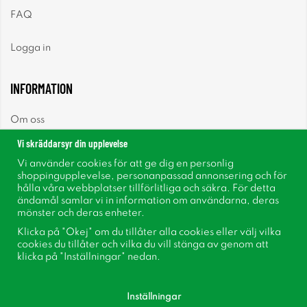
FAQ
Logga in
INFORMATION
Om oss
Vi skräddarsyr din upplevelse
Nyheter
Vi använder cookies för att ge dig en personlig
shoppingupplevelse, personanpassad annonsering och för
Nyhetsbrev
hålla våra webbplatser tillförlitliga och säkra. För detta
ändamål samlar vi in information om användarna, deras
mönster och deras enheter.
Om cookies
Klicka på "Okej" om du tillåter alla cookies eller välj vilka
cookies du tillåter och vilka du vill stänga av genom att
Inspiration
klicka på "Inställningar" nedan.
Inställningar