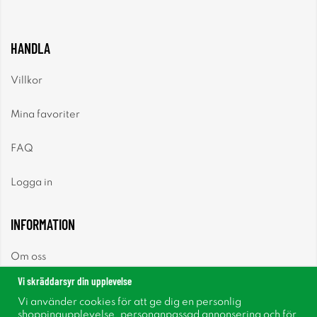
HANDLA
Villkor
Mina favoriter
FAQ
Logga in
INFORMATION
Om oss
Vi skräddarsyr din upplevelse
Nyheter
Vi använder cookies för att ge dig en personlig
shoppingupplevelse, personanpassad annonsering och för