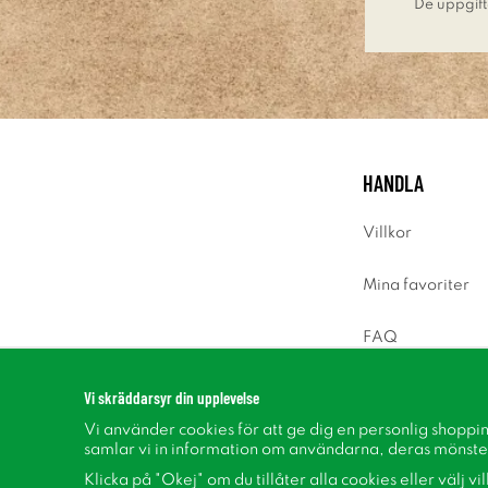
De uppgift
HANDLA
Villkor
Mina favoriter
FAQ
Logga in
Vi skräddarsyr din upplevelse
Vi använder cookies för att ge dig en personlig shoppi
samlar vi in information om användarna, deras mönste
Klicka på "Okej" om du tillåter alla cookies eller välj vi