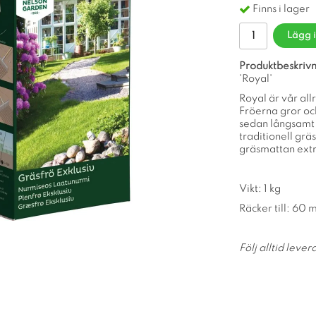
Finns i lager
Lägg 
Produktbeskrivn
'Royal'
Royal är vår all
Fröerna gror oc
sedan långsamt v
traditionell gr
gräsmattan extr
Vikt: 1 kg
Räcker till: 60 m
Följ alltid leve