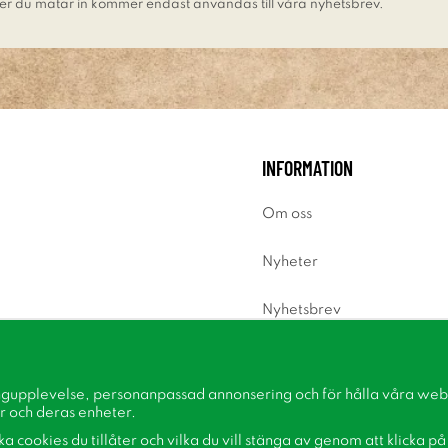
er du matar in kommer endast användas till våra nyhetsbrev.
INFORMATION
Om oss
Nyheter
Nyhetsbrev
Om cookies
ngupplevelse, personanpassad annonsering och för hålla våra webbp
Inspiration
r och deras enheter.
lka cookies du tillåter och vilka du vill stänga av genom att klicka p