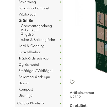
Bevattning
Bokashi & Kompost
Växtskydd
Gräsfrön
Gräsmattegödning
Rabattkant
Ängsfrö
Krukor & Balkonglådor
Jord & Gödning
Gravtillbehör
Trädgårdsredskap
Ogräsmedel
Småfågel / Vildfågel
Bekämpa skadedjur
Damm
Kompost
Artikelnummer:
Utemiljö
N2732
Odla & Plantera
Direktlänk: