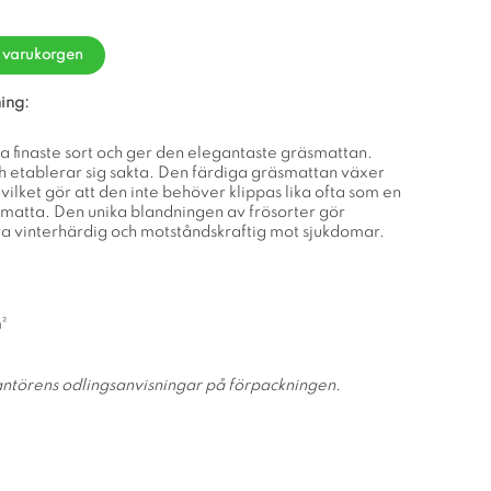
i varukorgen
ing:
ra finaste sort och ger den elegantaste gräsmattan.
h etablerar sig sakta. Den färdiga gräsmattan växer
ilket gör att den inte behöver klippas lika ofta som en
äsmatta. Den unika blandningen av frösorter gör
a vinterhärdig och motståndskraftig mot sjukdomar.
²
rantörens odlingsanvisningar på förpackningen.