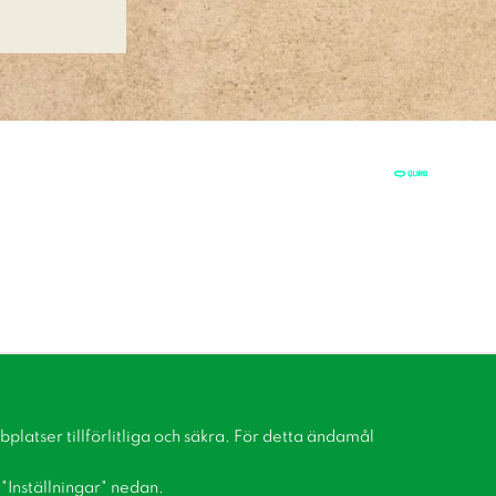
latser tillförlitliga och säkra. För detta ändamål
å "Inställningar" nedan.