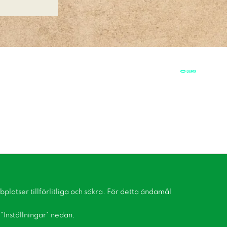
latser tillförlitliga och säkra. För detta ändamål
å "Inställningar" nedan.