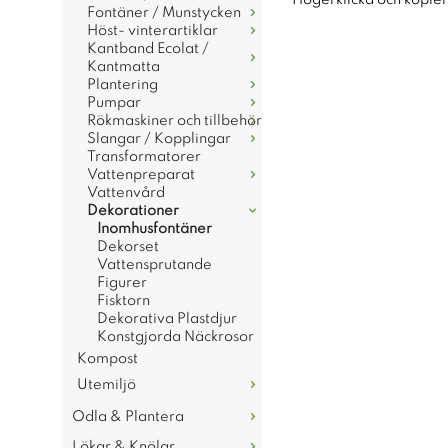
Högerklicka och kopie
Fontäner / Munstycken
Höst- vinterartiklar
Kantband Ecolat /
Kantmatta
Plantering
Pumpar
Rökmaskiner och tillbehör
Slangar / Kopplingar
Transformatorer
Vattenpreparat
Vattenvård
Dekorationer
Inomhusfontäner
Dekorset
Vattensprutande
Figurer
Fisktorn
Dekorativa Plastdjur
Konstgjorda Näckrosor
Kompost
Utemiljö
Odla & Plantera
Lökar & Knölar