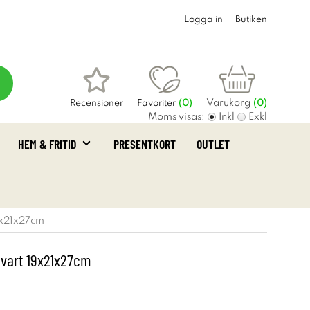
Logga in
Butiken
Varukorg
Recensioner
Favoriter
(
0
)
(0)
Moms visas:
Inkl
Exkl
HEM & FRITID
PRESENTKORT
OUTLET
9x21x27cm
Svart 19x21x27cm