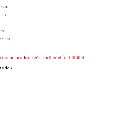
27cm
sin
5m
r: 1st
 denna produkt i vårt sortiment för tillfället.
rtsida »