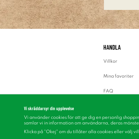
HANDLA
Villkor
Mina favoriter
FAQ
Logga in
Vi skräddarsyr din upplevelse
Vi använder cookies för att ge dig en personlig shoppi
samlar vi in information om användarna, deras mönste
Klicka på "Okej" om du tillåter alla cookies eller välj vi