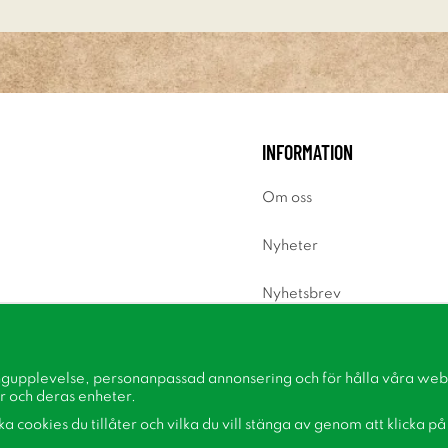
INFORMATION
Om oss
Nyheter
Nyhetsbrev
Om cookies
ngupplevelse, personanpassad annonsering och för hålla våra webbp
Inspiration
r och deras enheter.
lka cookies du tillåter och vilka du vill stänga av genom att klicka p