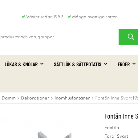
Växter sedan 1959
Många ovanliga sorter
LÖKAR & KNÖLAR
SÄTTLÖK & SÄTTPOTATIS
FRÖER
Damm
Dekorationer
Inomhusfontäner
Fontän Inne Svart 1
Fontän Inne 
Fontän
Färg: Svart