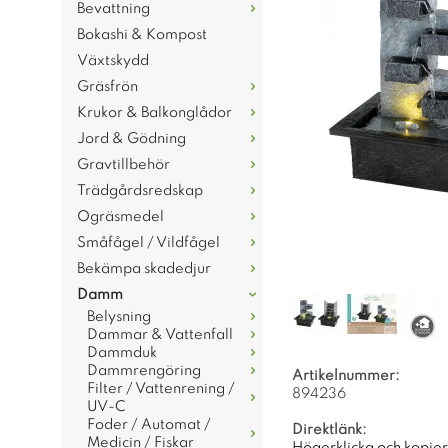
Bevattning
Bokashi & Kompost
Växtskydd
Gräsfrön
Krukor & Balkonglådor
Jord & Gödning
Gravtillbehör
Trädgårdsredskap
Ogräsmedel
Småfågel / Vildfågel
Bekämpa skadedjur
Damm
Belysning
Dammar & Vattenfall
Dammduk
Dammrengöring
Artikelnummer:
Filter / Vattenrening /
894236
UV-C
Foder / Automat /
Direktlänk:
Medicin / Fiskar