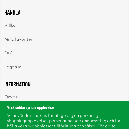
HANDLA
Villkor
Mina favoriter
FAQ
Logga in
INFORMATION
Om oss
Vi skräddarsyr din upplevelse
Nyheter
Vi använder cookies för att ge dig en personlig
shoppingupplevelse, personanpassad annonsering och för
Nyhetsbrev
hålla våra webbplatser tillförlitliga och säkra. För detta