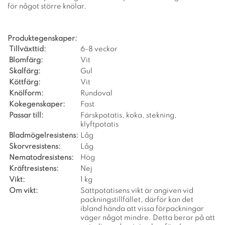
för något större knölar.
Produktegenskaper:
Tillväxttid:
6-8 veckor
Blomfärg:
Vit
Skalfärg:
Gul
Köttfärg:
Vit
Knölform:
Rundoval
Kokegenskaper:
Fast
Passar till:
Färskpotatis, koka, stekning,
klyftpotatis
Bladmögelresistens:
Låg
Skorvresistens:
Låg
Nematodresistens:
Hög
Kräftresistens:
Nej
Vikt:
1 kg
Om vikt:
Sättpotatisens vikt är angiven vid
packningstillfället, därför kan det
ibland hända att vissa förpackningar
väger något mindre. Detta beror på att