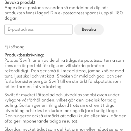
Bevaka produkt
Ange din e-postadress nedan så meddelar vi dig när
produkten finns i lager! Din e-postadress sparas i upp till 180
dagar.
Bevaka
Ej i säsong
Produktbeskrivning:
Potatis ’Swift’ är en av de allra tidigaste potatissorterna som
finns och är perfekt för dig som vill skörda primörer
rekordtidigt. Den ger små till medelstora, jämna knölar med
tunt, ljust skal och vitt kött. Smaken är mild och god, och den
fasta konsistensen gör Swift till en utmärkt färskpotatis som
håller formen fint vid kokning.
Swift är mycket lättodlad och utvecklas snabbt även under
kyligare vårförhållanden, vilket gör den idealisk för tidig
odling. Sorten ger en riklig skörd trots sin extremt tidiga
utveckling och trivs i en lucker, näringsrik jord i soligt läge.
Den fungerar också utmärkt att odla i kruka eller hink, där den
ofta ger imponerande tidiga resultat.
Skördas mycket tidigt som delikat primör eller något senare