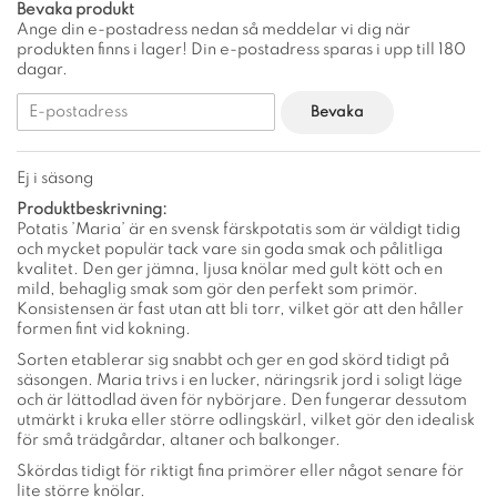
Bevaka produkt
Ange din e-postadress nedan så meddelar vi dig när
produkten finns i lager! Din e-postadress sparas i upp till 180
dagar.
Bevaka
Ej i säsong
Produktbeskrivning:
Potatis ’Maria’ är en svensk färskpotatis som är väldigt tidig
och mycket populär tack vare sin goda smak och pålitliga
kvalitet. Den ger jämna, ljusa knölar med gult kött och en
mild, behaglig smak som gör den perfekt som primör.
Konsistensen är fast utan att bli torr, vilket gör att den håller
formen fint vid kokning.
Sorten etablerar sig snabbt och ger en god skörd tidigt på
säsongen. Maria trivs i en lucker, näringsrik jord i soligt läge
och är lättodlad även för nybörjare. Den fungerar dessutom
utmärkt i kruka eller större odlingskärl, vilket gör den idealisk
för små trädgårdar, altaner och balkonger.
Skördas tidigt för riktigt fina primörer eller något senare för
lite större knölar.