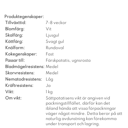
Produktegenskaper:
Tillväxttid:
7-8 veckor
Blomfärg:
Vit
Skalfärg:
Ljusgul
Köttfärg:
Svagt gul
Knölform:
Rundoval
Kokegenskaper:
Fast
Passar till:
Färskpotatis, ugnsrosta
Bladmögelresistens:
Medel
Skorvresistens:
Medel
Nematodresistens:
Låg
Kräftresistens:
Ja
Vikt:
1 kg
Om vikt:
Sättpotatisens vikt är angiven vid
packningstillfället, därför kan det
ibland hända att vissa förpackningar
väger något mindre. Detta beror på att
naturlig avdunstning kan förekomma
under transport och lagring.