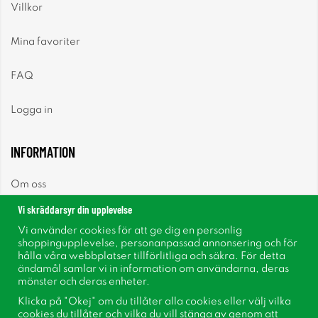
Villkor
Mina favoriter
FAQ
Logga in
INFORMATION
Om oss
Vi skräddarsyr din upplevelse
Nyheter
Vi använder cookies för att ge dig en personlig
shoppingupplevelse, personanpassad annonsering och för
Nyhetsbrev
hålla våra webbplatser tillförlitliga och säkra. För detta
ändamål samlar vi in information om användarna, deras
mönster och deras enheter.
Om cookies
Klicka på "Okej" om du tillåter alla cookies eller välj vilka
cookies du tillåter och vilka du vill stänga av genom att