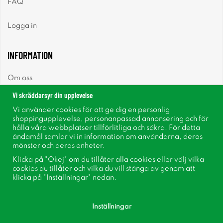
FAQ
Logga in
INFORMATION
Om oss
Vi skräddarsyr din upplevelse
Nyheter
Vi använder cookies för att ge dig en personlig
shoppingupplevelse, personanpassad annonsering och för
Nyhetsbrev
hålla våra webbplatser tillförlitliga och säkra. För detta
ändamål samlar vi in information om användarna, deras
mönster och deras enheter.
Om cookies
Klicka på "Okej" om du tillåter alla cookies eller välj vilka
cookies du tillåter och vilka du vill stänga av genom att
Inspiration
klicka på "Inställningar" nedan.
Inställningar