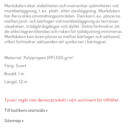
Markduken ökar stabiliteten och motverkar ojämnheter vid
markbeläggning, t.ex. platt- eller stenläggning. Markduken
har flera olika användningsområden. Den kan t.ex. placeras
mellan jord- och bärlager vid markbeläggning av terrasser,
uteplatser, trädgårdsgångar och dylikt. Detta förhindrar att
de olika lagren blandas och risken för tjälskjutning minimeras.
Markduken kan även placeras mellan bärlager och sättsand,
vilket förhindrar sättsanden att sjunka ner i bärlagret.
Material: Polypropen (PP) 100 g/m².
Färg: Svart
Bredd: 1 m
Längd: 12 m
Tyvärr ingår inte denna produkt i vårt sortiment för tillfället.
Till butikens startsida »
Sitemap »