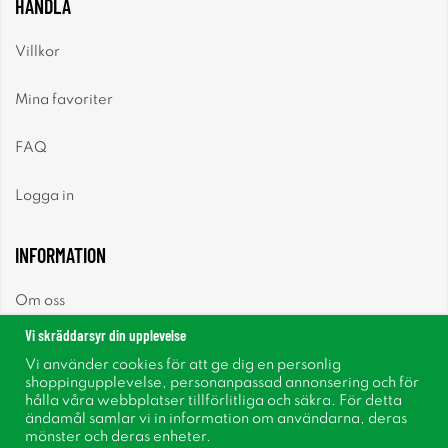
HANDLA
Villkor
Mina favoriter
FAQ
Logga in
INFORMATION
Om oss
Vi skräddarsyr din upplevelse
Nyheter
Vi använder cookies för att ge dig en personlig
shoppingupplevelse, personanpassad annonsering och för
Nyhetsbrev
hålla våra webbplatser tillförlitliga och säkra. För detta
ändamål samlar vi in information om användarna, deras
mönster och deras enheter.
Om cookies