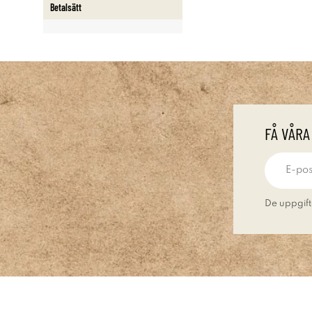
Betalsätt
FÅ VÅRA
De uppgift