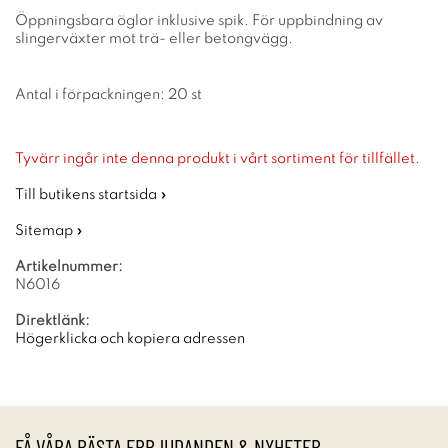
Öppningsbara öglor inklusive spik. För uppbindning av
slingerväxter mot trä- eller betongvägg.
Antal i förpackningen: 20 st
Tyvärr ingår inte denna produkt i vårt sortiment för tillfället.
Till butikens startsida »
Sitemap »
Artikelnummer:
N6016
Direktlänk:
Högerklicka och kopiera adressen
FÅ VÅRA BÄSTA ERBJUDANDEN & NYHETER