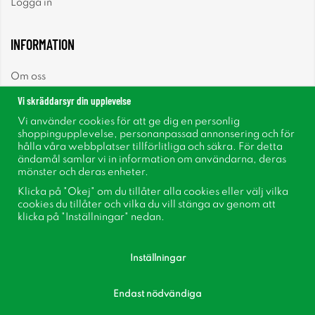
Logga in
INFORMATION
Om oss
Vi skräddarsyr din upplevelse
Nyheter
Vi använder cookies för att ge dig en personlig
shoppingupplevelse, personanpassad annonsering och för
Nyhetsbrev
hålla våra webbplatser tillförlitliga och säkra. För detta
ändamål samlar vi in information om användarna, deras
mönster och deras enheter.
Om cookies
Klicka på "Okej" om du tillåter alla cookies eller välj vilka
cookies du tillåter och vilka du vill stänga av genom att
Inspiration
klicka på "Inställningar" nedan.
Inställningar
Endast nödvändiga
Följ oss på Facebook