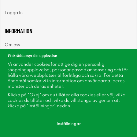
Logga in
INFORMATION
Om oss
Vi skräddarsyr din upplevelse
Nyheter
Vi använder cookies för att ge dig en personlig
shoppingupplevelse, personanpassad annonsering och för
Nyhetsbrev
hålla våra webbplatser tillförlitliga och säkra. För detta
ändamål samlar vi in information om användarna, deras
mönster och deras enheter.
Om cookies
Klicka på "Okej" om du tillåter alla cookies eller välj vilka
cookies du tillåter och vilka du vill stänga av genom att
Inspiration
klicka på "Inställningar" nedan.
Inställningar