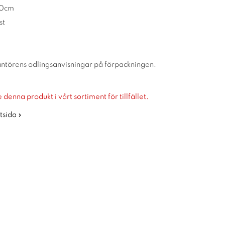
30cm
st
rantörens odlingsanvisningar på förpackningen.
 denna produkt i vårt sortiment för tillfället.
rtsida »