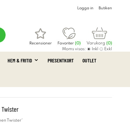
Logga in
Butiken
Varukorg
Recensioner
Favoriter
(
0
)
(0)
Moms visas:
Inkl
Exkl
HEM & FRITID
PRESENTKORT
OUTLET
 Twister
een Twister'