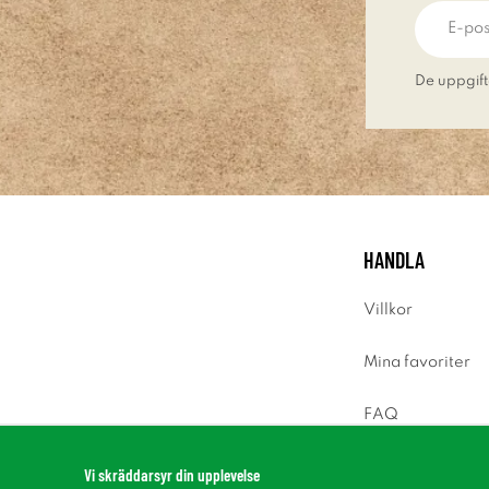
De uppgift
HANDLA
Villkor
Mina favoriter
FAQ
Logga in
Vi skräddarsyr din upplevelse