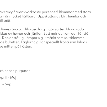
 av trädgårdens vackraste perenner! Blommar med stora
m är mycket hållbara. Uppskattas av bin, humlor och
ll snitt.
a limegröna och lilarosa färg ingår sorten bland röda
lskas av humor och fjärilar. Bäst mår den om den får stå
s. Den är ståtlig, lämpar sig utmärkt som snittblomma.
ade buketter. Fåglarna gillar speciellt fröna som bildas i
e mitten på hösten.
Echinacea purpurea
April – Maj
l – Sep