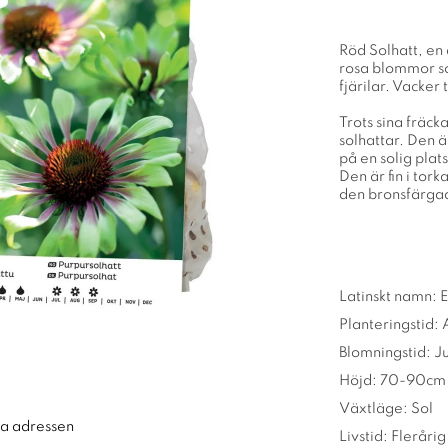
Röd Solhatt, en
rosa blommor so
fjärilar. Vacker ti
Trots sina fräck
solhattar. Den ä
på en solig plat
Den är fin i tork
den bronsfärgad
Latinskt namn: 
Planteringstid: 
Blomningstid: Ju
Höjd: 70-90cm
Växtläge: Sol
ra adressen
Livstid: Flerårig