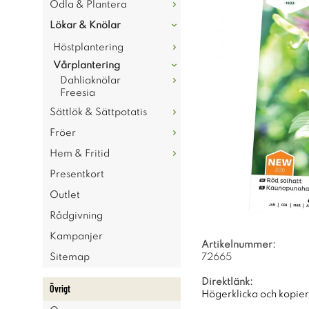
Odla & Plantera
Lökar & Knölar
Höstplantering
Vårplantering
Dahliaknölar
Freesia
Sättlök & Sättpotatis
Fröer
Hem & Fritid
Presentkort
Outlet
Rådgivning
Kampanjer
Artikelnummer:
Sitemap
72665
Direktlänk:
Övrigt
Högerklicka och kopie