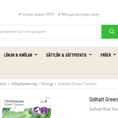
Växter sedan 1959
Många ovanliga sorter
LÖKAR & KNÖLAR
SÄTTLÖK & SÄTTPOTATIS
FRÖER
ölar
Vårplantering
Övrigt
Solhatt Green Twister
Solhatt Green
Solhatt Röd 'Gr