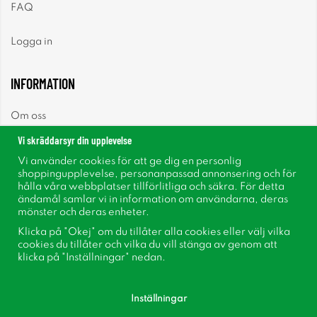
FAQ
Logga in
INFORMATION
Om oss
Vi skräddarsyr din upplevelse
Nyheter
Vi använder cookies för att ge dig en personlig
shoppingupplevelse, personanpassad annonsering och för
Nyhetsbrev
hålla våra webbplatser tillförlitliga och säkra. För detta
ändamål samlar vi in information om användarna, deras
mönster och deras enheter.
Om cookies
Klicka på "Okej" om du tillåter alla cookies eller välj vilka
cookies du tillåter och vilka du vill stänga av genom att
Inspiration
klicka på "Inställningar" nedan.
Inställningar