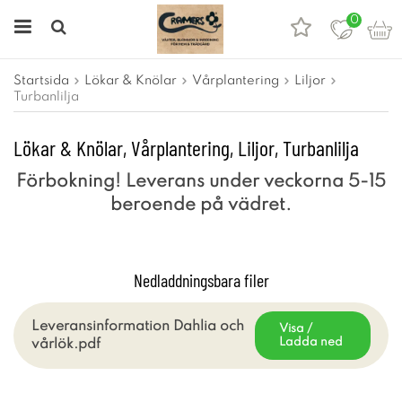
0
Startsida
Lökar & Knölar
Vårplantering
Liljor
Turbanlilja
Lökar & Knölar, Vårplantering, Liljor, Turbanlilja
Förbokning! Leverans under veckorna 5-15
beroende på vädret.
.
Nedladdningsbara filer
Leveransinformation Dahlia och
Visa /
Ladda ned
vårlök.pdf