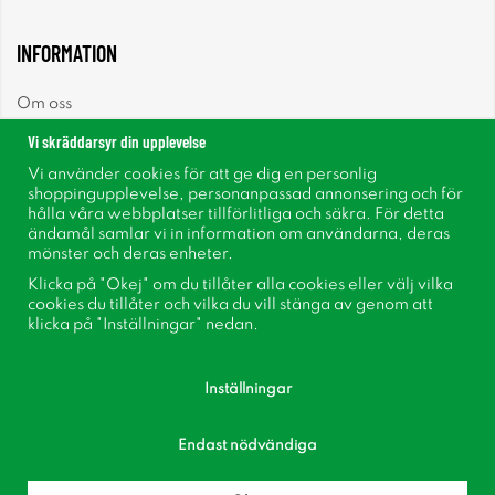
INFORMATION
Om oss
Vi skräddarsyr din upplevelse
Nyheter
Vi använder cookies för att ge dig en personlig
shoppingupplevelse, personanpassad annonsering och för
Nyhetsbrev
hålla våra webbplatser tillförlitliga och säkra. För detta
ändamål samlar vi in information om användarna, deras
mönster och deras enheter.
Om cookies
Klicka på "Okej" om du tillåter alla cookies eller välj vilka
cookies du tillåter och vilka du vill stänga av genom att
Inspiration
klicka på "Inställningar" nedan.
Inställningar
Endast nödvändiga
Följ oss på Facebook