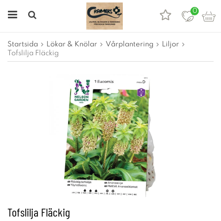
0
Startsida
Lökar & Knölar
Vårplantering
Liljor
Tofslilja Fläckig
Tofslilja Fläckig