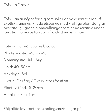
Tofslilja Fläckig
Tofsliljan är något för dig som söker en växt som sticker ut!
Exotiskt, ananasliknade utseende med kraftiga blomstänglar
och täta, gulgröna blomställningar som är dekorativa under
lång tid. Förvaras torrt och frostfritt under vinter.
Latinskt namn: Eucomis bicolour
Planteringstid: Mars – Maj
Blomningstid: Jul - Aug
Höjd: 40-50cm
Växtläge: Sol
Livstid: Flerårig / Övervintras frostfritt
Plantavstånd: 15-20cm
Antal knöl/lök: 1cm
Följ alltid leverantörens odlingsanvisningar på