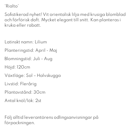
'Rialto'
Sofistikerad nyhet! Vit orientalisk lilja med krusiga blomblad
och förförisk doft. Mycket elegant till snitt. Kan planteras i
kruka eller rabatt.
Latinskt namn: Lilium
Planteringstid: April - Maj
Blomningstid: Juli - Aug
Höjd: 120cm
Växtläge: Sol – Halvskugga
Livstid: Flerårig
Plantavstånd: 30cm
Antal knöl/lök: 2st
Följ alltid leverantörens odlingsanvisningar på
förpackningen.