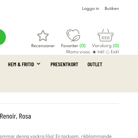
Logga in
Butiken
Varukorg
Recensioner
Favoriter
(
0
)
(0)
Moms visas:
Inkl
Exkl
HEM & FRITID
PRESENTKORT
OUTLET
 Renoir, Rosa
 blommar denna vackra lilja! En tacksam, rikblommande