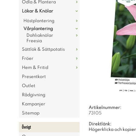
Odla & Plantera
Lökar & Knölar
Höstplantering
Vårplantering
Dahliaknölar
Freesia
Sättlök & Sättpotatis
Fröer
Hem & Fritid
Presentkort
Outlet
Rådgivning
Kampanjer
Artikelnummer:
Sitemap
73105
Direktlänk:
Övrigt
Högerklicka och kopie