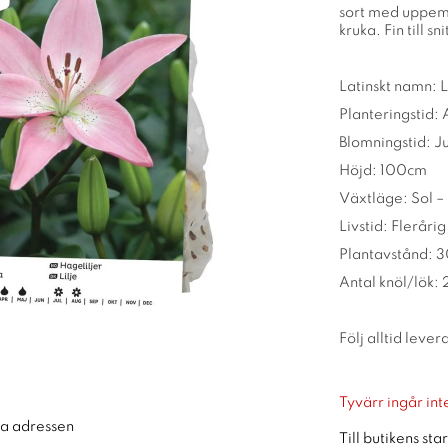
sort med uppemot
kruka. Fin till sni
Latinskt namn: L
Planteringstid: 
Blomningstid: Ju
Höjd: 100cm
Växtläge: Sol –
Livstid: Flerårig
Plantavstånd: 
Antal knöl/lök: 
Följ alltid leve
Tyvärr ingår inte
ra adressen
Till butikens sta