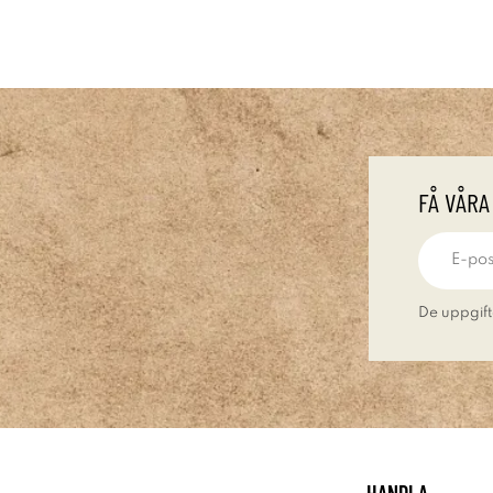
FÅ VÅRA
De uppgift