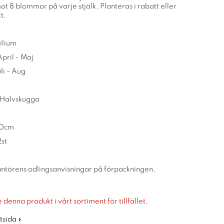
 8 blommor på varje stjälk. Planteras i rabatt eller
tt.
ilium
April - Maj
li - Aug
 Halvskugga
30cm
2st
rantörens odlingsanvisningar på förpackningen.
 denna produkt i vårt sortiment för tillfället.
rtsida »