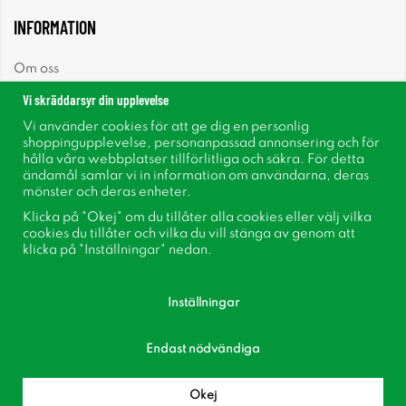
INFORMATION
Om oss
Vi skräddarsyr din upplevelse
Nyheter
Vi använder cookies för att ge dig en personlig
shoppingupplevelse, personanpassad annonsering och för
Nyhetsbrev
hålla våra webbplatser tillförlitliga och säkra. För detta
ändamål samlar vi in information om användarna, deras
mönster och deras enheter.
Om cookies
Klicka på "Okej" om du tillåter alla cookies eller välj vilka
cookies du tillåter och vilka du vill stänga av genom att
Inspiration
klicka på "Inställningar" nedan.
Inställningar
Endast nödvändiga
Följ oss på Facebook
Bli medlem i vår kundklubb!
Okej