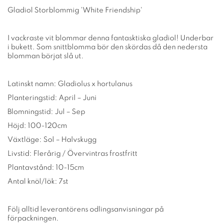
Gladiol Storblommig 'White Friendship'
I vackraste vit blommar denna fantasktiska gladiol! Underbar
i bukett. Som snittblomma bör den skördas då den nedersta
blomman börjat slå ut.
Latinskt namn: Gladiolus x hortulanus
Planteringstid: April – Juni
Blomningstid: Jul – Sep
Höjd: 100-120cm
Växtläge: Sol – Halvskugg
Livstid: Flerårig / Övervintras frostfritt
Plantavstånd: 10-15cm
Antal knöl/lök: 7st
Följ alltid leverantörens odlingsanvisningar på
förpackningen.