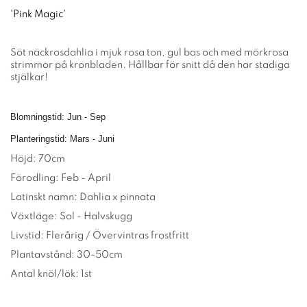
'Pink Magic'
Söt näckrosdahlia i mjuk rosa ton, gul bas och med mörkrosa
strimmor på kronbladen. Hållbar för snitt då den har stadiga
stjälkar!
Blomningstid: Jun - Sep
Planteringstid: Mars - Juni
Höjd: 70cm
Förodling: Feb - April
Latinskt namn: Dahlia x pinnata
Växtläge: Sol - Halvskugg
Livstid: Flerårig / Övervintras frostfritt
Plantavstånd: 30-50cm
Antal knöl/lök: 1st