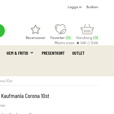
Logga in
Butiken
Varukorg
Recensioner
Favoriter
(
0
)
(0)
Moms visas:
Inkl
Exkl
HEM & FRITID
PRESENTKORT
OUTLET
na 10st
a Kaufmania Corona 10st
mor.