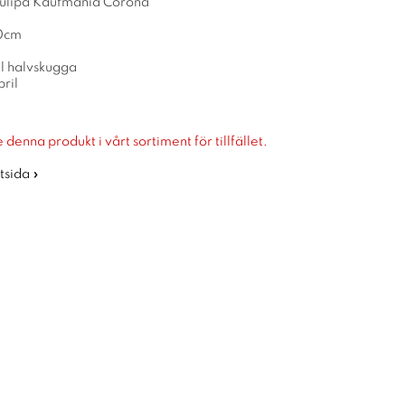
Tulipa Kaufmania Corona
10cm
ll halvskugga
ril
 denna produkt i vårt sortiment för tillfället.
rtsida »