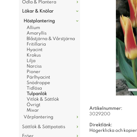
Odla & Plantera
Lökar & Knölar
Höstplantering
Allium
Amaryllis
Blåstjärna & Vårstjärna
Fritillaria
Hyacint
Krokus
Lilja
Narciss
Pioner
Pärlhyacint
Snödroppe
Tidlösa
Tulpanlök
Vitlök & Sättlök
Övrigt
Artikelnummer:
Mixar
3029200
Vårplantering
Direktlänk:
Sättlök & Sättpotatis
Högerklicka och kopie
Fröer