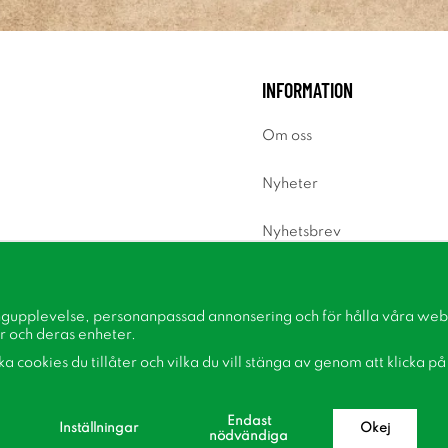
INFORMATION
Om oss
Nyheter
Nyhetsbrev
Om cookies
ngupplevelse, personanpassad annonsering och för hålla våra webbp
Inspiration
r och deras enheter.
lka cookies du tillåter och vilka du vill stänga av genom att klicka p
Endast
Inställningar
Okej
nödvändiga