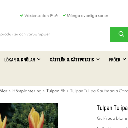
Växter sedan 1959
Många ovanliga sorter
LÖKAR & KNÖLAR
SÄTTLÖK & SÄTTPOTATIS
FRÖER
ölar
Höstplantering
Tulpanlök
Tulpan Tulipa Kaufmania Coro
Tulpan Tulip
Gul/röda blom