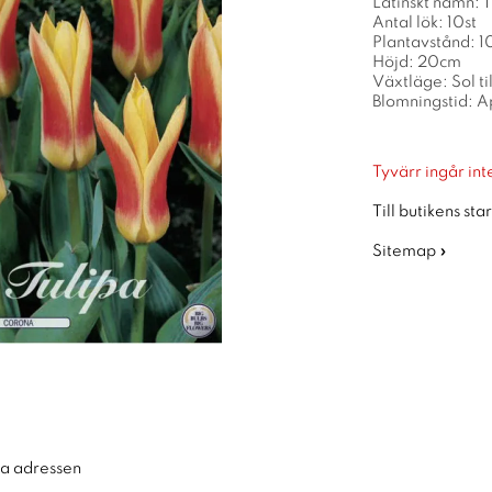
Latinskt namn: 
Antal lök: 10st
Plantavstånd: 
Höjd: 20cm
Växtläge: Sol ti
Blomningstid: Ap
Tyvärr ingår inte
Till butikens sta
Sitemap »
ra adressen