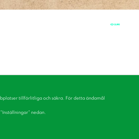
latser tillförlitliga och säkra. För detta ändamål
å "Inställningar" nedan.