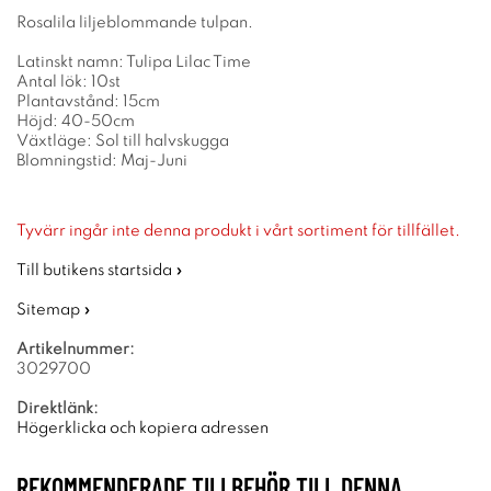
Rosalila liljeblommande tulpan.
Latinskt namn: Tulipa Lilac Time
Antal lök: 10st
Plantavstånd: 15cm
Höjd: 40-50cm
Växtläge: Sol till halvskugga
Blomningstid: Maj-Juni
Tyvärr ingår inte denna produkt i vårt sortiment för tillfället.
Till butikens startsida »
Sitemap »
Artikelnummer:
3029700
Direktlänk:
Högerklicka och kopiera adressen
REKOMMENDERADE TILLBEHÖR TILL DENNA