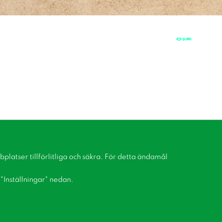
latser tillförlitliga och säkra. För detta ändamål
å "Inställningar" nedan.