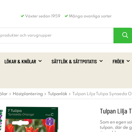
Växter sedan 1959
Många ovanliga sorter
LÖKAR & KNÖLAR
SÄTTLÖK & SÄTTPOTATIS
FRÖER
ölar
Höstplantering
Tulpanlök
Tulpan Lilja Tulipa Synaeda O
Tulpan Lilja 
Som en egen sol
tulpan, där de 