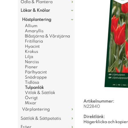
Odla & Plantera
Lökar & Knölar
Höstplantering
Allium
Amaryllis
Blåstjärna & Vårstjärna
Fritillaria
Hyacint
Krokus
Lilja
Narciss
Pioner
Pärlhyacint
Snödroppe
Tidlösa
Tulpanlök
Vitlök & Sättlök
Övrigt
Artikelnummer:
Mixar
N22840
Vårplantering
Direktlänk:
Sättlök & Sättpotatis
Högerklicka och kopie
Fröer