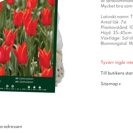
är senblommande
Mycket bra som
Latinskt namn:
Antal lök: 7st
Plantavstånd: 
Höjd: 35-45cm
Växtläge: Sol ti
Blomningstid: M
Tyvärr ingår inte
Till butikens sta
Sitemap »
ra adressen