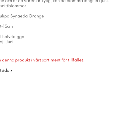
 och år då våren är kylig, kan de blomma långt in i juni.
 snittblommor.
 Tulipa Synaeda Orange
10-15cm
ll halvskugga
aj-Juni
 denna produkt i vårt sortiment för tillfället.
rtsida »