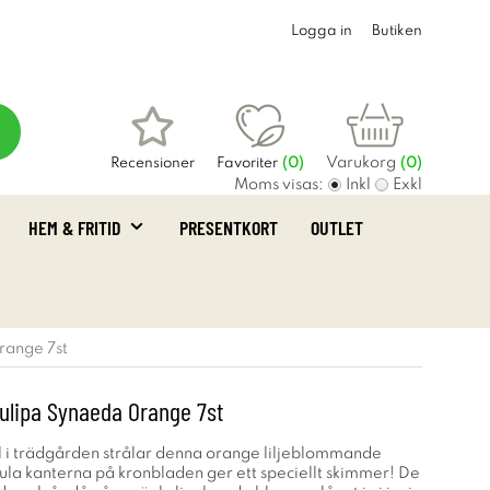
Logga in
Butiken
Varukorg
Recensioner
Favoriter
(
0
)
(0)
Moms visas:
Inkl
Exkl
HEM & FRITID
PRESENTKORT
OUTLET
range 7st
Tulipa Synaeda Orange 7st
 i trädgården strålar denna orange liljeblommande
gula kanterna på kronbladen ger ett speciellt skimmer! De