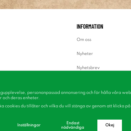
INFORMATION
Om oss
Nyheter
Nyhetsbrev
Om cookies
ngupplevelse, personanpassad annonsering och för hålla våra webbp
Inspiration
r och deras enheter.
lka cookies du tillåter och vilka du vill stänga av genom att klicka p
Endast
Inställningar
Okej
nödvändiga