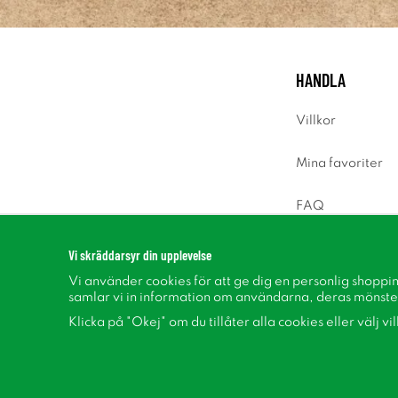
HANDLA
Villkor
Mina favoriter
FAQ
Logga in
Vi skräddarsyr din upplevelse
Vi använder cookies för att ge dig en personlig shoppi
samlar vi in information om användarna, deras mönste
Klicka på "Okej" om du tillåter alla cookies eller välj vi