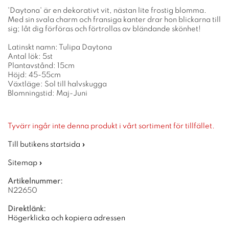
'Daytona' är en dekorativt vit, nästan lite frostig blomma.
Med sin svala charm och fransiga kanter drar hon blickarna till
sig; låt dig förföras och förtrollas av bländande skönhet!
Latinskt namn: Tulipa Daytona
Antal lök: 5st
Plantavstånd: 15cm
Höjd: 45-55cm
Växtläge: Sol till halvskugga
Blomningstid: Maj-Juni
Tyvärr ingår inte denna produkt i vårt sortiment för tillfället.
Till butikens startsida »
Sitemap »
Artikelnummer:
N22650
Direktlänk:
Högerklicka och kopiera adressen