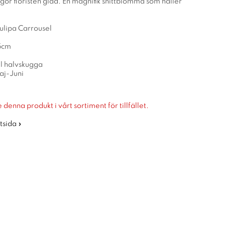
 gör floristen glad. En magnifik snittblomma som håller
Tulipa Carrousel
15cm
ll halvskugga
aj-Juni
 denna produkt i vårt sortiment för tillfället.
rtsida »