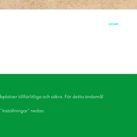
latser tillförlitliga och säkra. För detta ändamål
å "Inställningar" nedan.