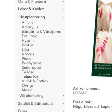
Odla & Plantera
Lökar & Knölar
Höstplantering
Allium
Amaryllis
Blåstjärna & Vårstjärna
Fritillaria
Hyacint
Krokus
Lilja
Narciss
Pioner
Pärlhyacint
Snödroppe
Tidlösa
Tulpanlök
Vitlök & Sättlök
Övrigt
Artikelnummer:
Mixar
N22640
Vårplantering
Direktlänk:
Sättlök & Sättpotatis
Högerklicka och kopie
Fröer