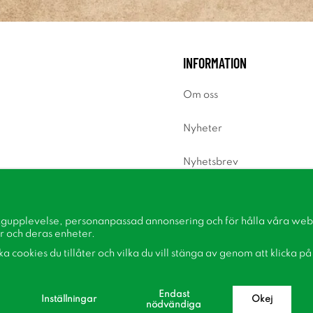
INFORMATION
Om oss
Nyheter
Nyhetsbrev
Om cookies
ngupplevelse, personanpassad annonsering och för hålla våra webbp
Inspiration
r och deras enheter.
lka cookies du tillåter och vilka du vill stänga av genom att klicka p
Endast
Inställningar
Okej
nödvändiga