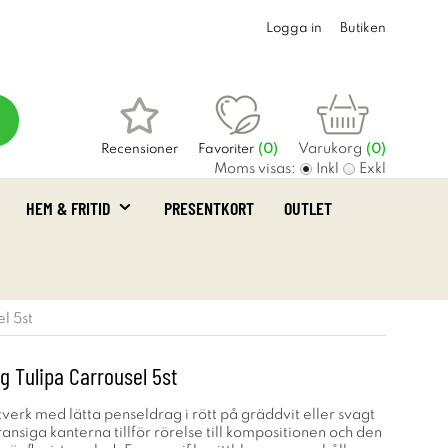
Logga in
Butiken
Varukorg
Recensioner
Favoriter
(
0
)
(0)
Moms visas:
Inkl
Exkl
HEM & FRITID
PRESENTKORT
OUTLET
l 5st
g Tulipa Carrousel 5st
stverk med lätta penseldrag i rött på gräddvit eller svagt
ransiga kanterna tillför rörelse till kompositionen och den