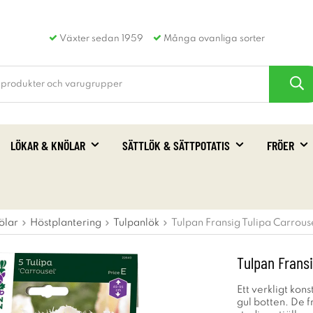
Växter sedan 1959
Många ovanliga sorter
LÖKAR & KNÖLAR
SÄTTLÖK & SÄTTPOTATIS
FRÖER
ölar
Höstplantering
Tulpanlök
Tulpan Fransig Tulipa Carrouse
Tulpan Fransi
Ett verkligt kon
gul botten. De f