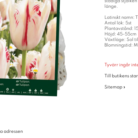
stadiga stjälken
länge.
Latinskt namn: 
Antal lök: 5st
Plantavstånd: 
Höjd: 45-55cm
Växtläge: Sol ti
Blomningstid: M
Tyvärr ingår inte
Till butikens sta
Sitemap »
ra adressen