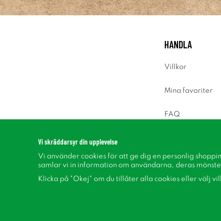
HANDLA
Villkor
Mina favoriter
FAQ
Logga in
Vi skräddarsyr din upplevelse
Vi använder cookies för att ge dig en personlig shoppi
samlar vi in information om användarna, deras mönste
Klicka på "Okej" om du tillåter alla cookies eller välj vi