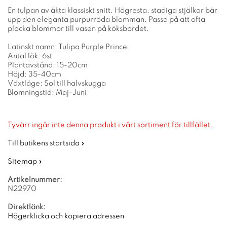
En tulpan av äkta klassiskt snitt. Högresta, stadiga stjälkar bär
upp den eleganta purpurröda blomman. Passa på att ofta
plocka blommor till vasen på köksbordet.
Latinskt namn: Tulipa Purple Prince
Antal lök: 6st
Plantavstånd: 15-20cm
Höjd: 35-40cm
Växtläge: Sol till halvskugga
Blomningstid: Maj-Juni
Tyvärr ingår inte denna produkt i vårt sortiment för tillfället.
Till butikens startsida »
Sitemap »
Artikelnummer:
N22970
Direktlänk:
Högerklicka och kopiera adressen