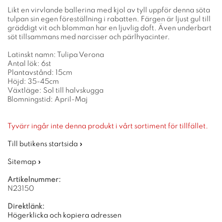
Likt en virvlande ballerina med kjol av tyll uppför denna söta
tulpan sin egen föreställning i rabatten. Färgen är ljust gul till
gräddigt vit och blomman har en ljuvlig doft. Även underbart
söt tillsammans med narcisser och pärlhyacinter.
Latinskt namn: Tulipa Verona
Antal lök: 6st
Plantavstånd: 15cm
Höjd: 35-45cm
Växtläge: Sol till halvskugga
Blomningstid: April-Maj
Tyvärr ingår inte denna produkt i vårt sortiment för tillfället.
Till butikens startsida »
Sitemap »
Artikelnummer:
N23150
Direktlänk:
Högerklicka och kopiera adressen