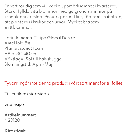
En sort för dig som vill väcka uppmärksamhet i kvarteret.
Stora, fyllda vita blommor med gulgröna strimmor på
kronbladens utsida. Passar speciellt fint, förutom i rabatten,
att planteras i krukor och urnor. Mycket bra som
snittblommor.
Latinskt namn: Tulipa Global Desire
Antal lök: 5st
Plantavstånd: 15cm
Höjd: 30-40cm
Växtläge: Sol till halvskugga
Blomningstid: April-Maj
Tyvärr ingår inte denna produkt i vårt sortiment för tillfället.
Till butikens startsida »
Sitemap »
Artikelnummer:
N23120
Direktlänk: