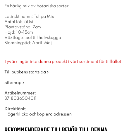
En härlig mix av botaniska sorter.
Latinskt namn: Tulipa Mix
Antal lök: 50st
Plantavstånd: 7cm
Höjd: 10-15cm
Växtläge: Sol till halvskugga
Blomningstid: April-Maj
Tyvärr ingår inte denna produkt i vårt sortiment för tillfället.
Till butikens startsida »
Sitemap »
Artikelnummer:
8718036504011
Direktlänk:
Högerklicka och kopiera adressen
REKOMMENDERADE TILLBEHÖR TILL DENNA