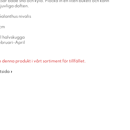
ar både snö och kyla. Plocka in en liten bukett och känn
juvliga doften.
alanthus nivalis
5cm
ll halvskugga
ebruari-April
 denna produkt i vårt sortiment för tillfället.
rtsida »