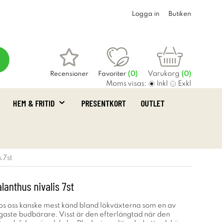
Logga in
Butiken
Varukorg
Recensioner
Favoriter
(
0
)
(0)
Moms visas:
Inkl
Exkl
HEM & FRITID
PRESENTKORT
OUTLET
 7st
anthus nivalis 7st
s oss kanske mest känd bland lökväxterna som en av
igaste budbärare. Visst är den efterlängtad när den