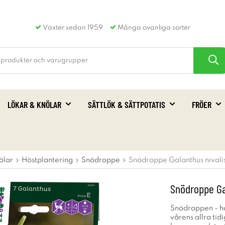
Växter sedan 1959
Många ovanliga sorter
LÖKAR & KNÖLAR
SÄTTLÖK & SÄTTPOTATIS
FRÖER
ölar
Höstplantering
Snödroppe
Snödroppe Galanthus nivalis
Snödroppe Gal
Snödroppen - ho
vårens allra tid