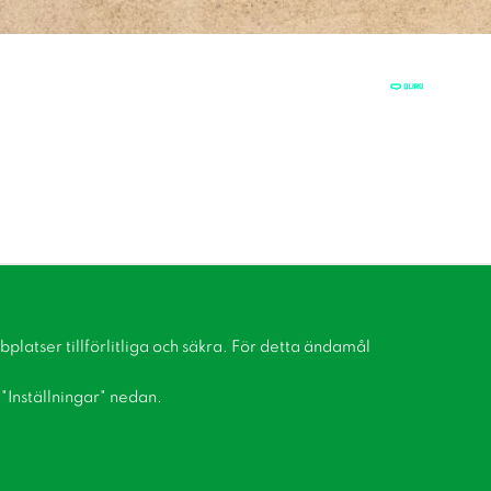
latser tillförlitliga och säkra. För detta ändamål
å "Inställningar" nedan.