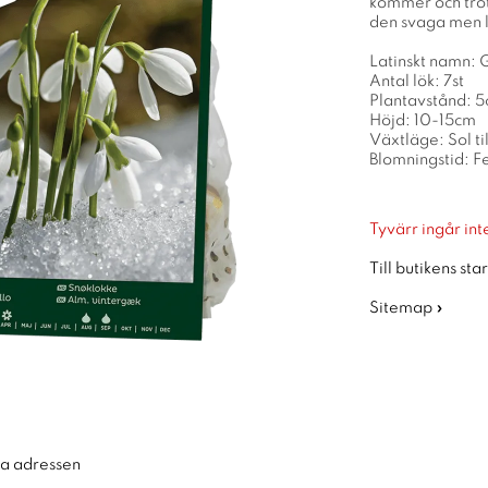
kommer och trots
den svaga men l
Latinskt namn: G
Antal lök: 7st
Plantavstånd: 
Höjd: 10-15cm
Växtläge: Sol ti
Blomningstid: F
Tyvärr ingår inte
Till butikens sta
Sitemap »
ra adressen