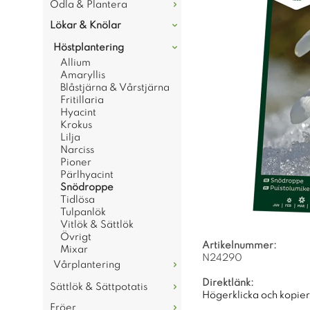
Odla & Plantera
Lökar & Knölar
Höstplantering
Allium
Amaryllis
Blåstjärna & Vårstjärna
Fritillaria
Hyacint
Krokus
Lilja
Narciss
Pioner
Pärlhyacint
Snödroppe
Tidlösa
Tulpanlök
Vitlök & Sättlök
Övrigt
Artikelnummer:
Mixar
N24290
Vårplantering
Direktlänk:
Sättlök & Sättpotatis
Högerklicka och kopie
Fröer