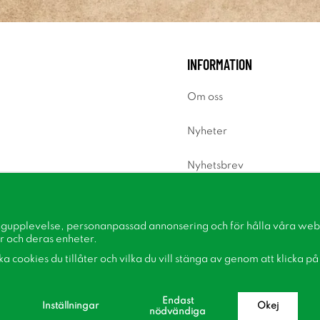
INFORMATION
Om oss
Nyheter
Nyhetsbrev
Om cookies
ngupplevelse, personanpassad annonsering och för hålla våra webbp
Inspiration
r och deras enheter.
lka cookies du tillåter och vilka du vill stänga av genom att klicka p
Endast
Inställningar
Okej
nödvändiga