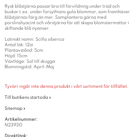
Rysk blåstjärna passar bra till förvildning under träd och
buskar t.ex. under forsythians gula blommor, som framhäver
blåstjärnas färg än mer. Samplantera gärna med
porslinshyacint och vårstjärna för att skapa blomstermattor i
skiftande blå nyanser.
Latinskt namn: Scilla siberica
Antal lök: 12st
Plantavstånd: 5cm
Höjd: 15cm
Växtläge: Sol till skugga
Blomningstid: April-Maj
Tyvärr ingår inte denna produkt i vårt sortiment för tillfället.
Till butikens startsida »
Sitemap »
Artikelnummer:
N23930
Direktlänk: