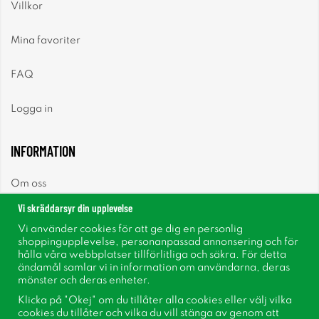
Villkor
Mina favoriter
FAQ
Logga in
INFORMATION
Om oss
Vi skräddarsyr din upplevelse
Nyheter
Vi använder cookies för att ge dig en personlig
shoppingupplevelse, personanpassad annonsering och för
Nyhetsbrev
hålla våra webbplatser tillförlitliga och säkra. För detta
ändamål samlar vi in information om användarna, deras
mönster och deras enheter.
Om cookies
Klicka på "Okej" om du tillåter alla cookies eller välj vilka
cookies du tillåter och vilka du vill stänga av genom att