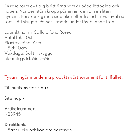
En rosa form av tidig blåstjärna som är både lättodlad och
näpen. När den står i knopp påminner den om en liten
hyacint. Förökar sig med sidolökar eller frö och trivs såväl i sol
som i lätt skugga. Passar utmärkt under lövfällande träd.
Latinskt namn: Scilla bifolia Rosea
Antal lök: 10st
Plantavstånd: 6cm
Höjd: 10cm
Växtläge: Sol till skugga
Blomningstid: Mars-Maj
Tyvärr ingår inte denna produkt i vårt sortiment för tillfället.
Till butikens startsida »
Sitemap »
Artikelnummer:
N23945
Direktlänk:
Högerklicka och kopiera adressen