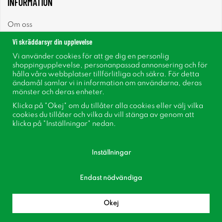
INFORMATION
Om oss
Vi skräddarsyr din upplevelse
Nyheter
Vi använder cookies för att ge dig en personlig
shoppingupplevelse, personanpassad annonsering och för
Nyhetsbrev
hålla våra webbplatser tillförlitliga och säkra. För detta
ändamål samlar vi in information om användarna, deras
mönster och deras enheter.
Om cookies
Klicka på "Okej" om du tillåter alla cookies eller välj vilka
cookies du tillåter och vilka du vill stänga av genom att
Inspiration
klicka på "Inställningar" nedan.
Inställningar
Endast nödvändiga
Följ oss på Facebook
Bli medlem i vår kundklubb!
Okej