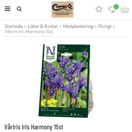
0
Startsida
Lökar & Knölar
Höstplantering
Övrigt
Våriris Iris Harmony 15st
Våriris Iris Harmony 15st