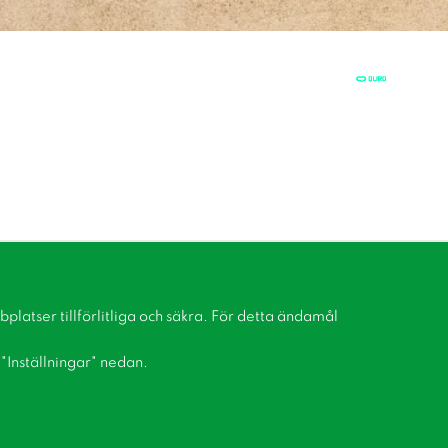
latser tillförlitliga och säkra. För detta ändamål
å "Inställningar" nedan.