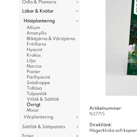
Odla & Plantera
Lökar & Knölar
Höstplantering
Allium
Amaryllis
Blåstjärna & Vårstjärna
Fritillaria
Hyacint
Krokus
Lilja
Narciss
Pioner
Pärlhyacint
Snödroppe
Tidlösa
Tulpanlök
Vitlök & Sättlök
Övrigt
Artikelnummer:
Mixar
N37715
Vårplantering
Direktlänk:
Sättlök & Sättpotatis
Högerklicka och kopie
Fröer