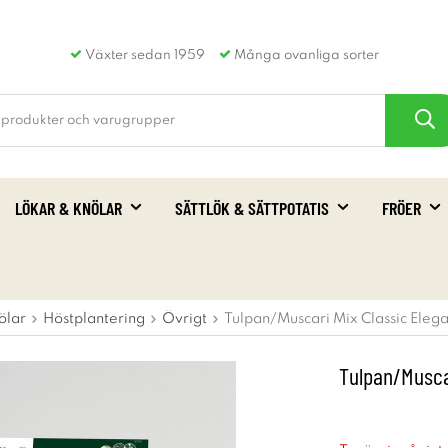
Växter sedan 1959
Många ovanliga sorter
LÖKAR & KNÖLAR
SÄTTLÖK & SÄTTPOTATIS
FRÖER
ölar
Höstplantering
Övrigt
Tulpan/Muscari Mix Classic Eleg
Tulpan/Musca