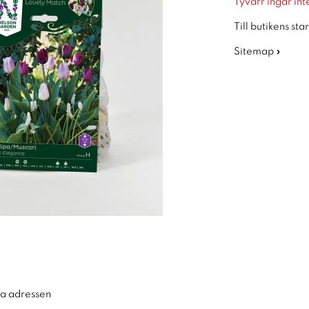
Tyvärr ingår inte
Till butikens sta
Sitemap »
ra adressen