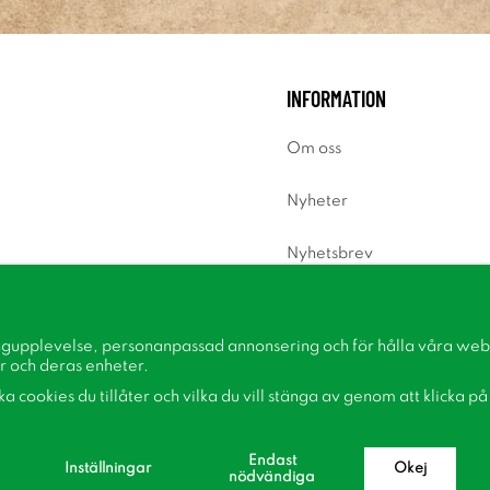
INFORMATION
Om oss
Nyheter
Nyhetsbrev
Om cookies
ngupplevelse, personanpassad annonsering och för hålla våra webbp
Inspiration
r och deras enheter.
lka cookies du tillåter och vilka du vill stänga av genom att klicka p
Endast
Inställningar
Okej
nödvändiga