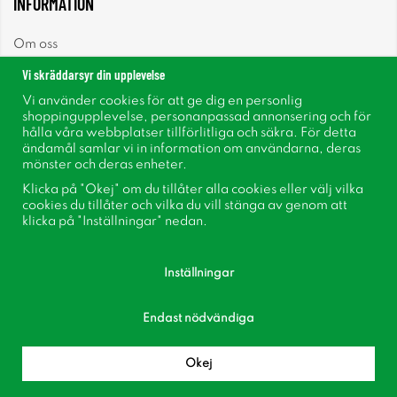
INFORMATION
Om oss
Vi skräddarsyr din upplevelse
Nyheter
Vi använder cookies för att ge dig en personlig
shoppingupplevelse, personanpassad annonsering och för
Nyhetsbrev
hålla våra webbplatser tillförlitliga och säkra. För detta
ändamål samlar vi in information om användarna, deras
mönster och deras enheter.
Om cookies
Klicka på "Okej" om du tillåter alla cookies eller välj vilka
cookies du tillåter och vilka du vill stänga av genom att
Inspiration
klicka på "Inställningar" nedan.
Inställningar
Endast nödvändiga
Följ oss på Facebook
Bli medlem i vår kundklubb!
Okej