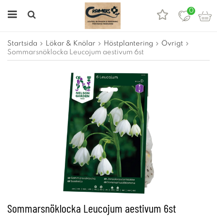
0
Startsida
Lökar & Knölar
Höstplantering
Övrigt
Sommarsnöklocka Leucojum aestivum 6st
Sommarsnöklocka Leucojum aestivum 6st