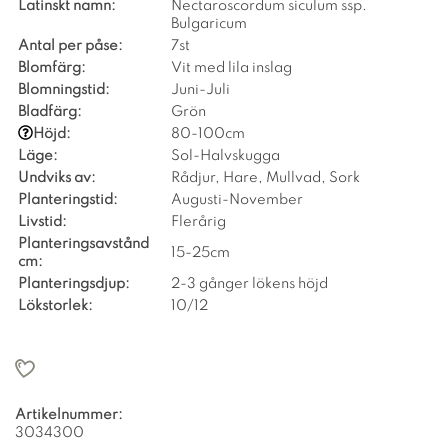
Latinskt namn:
Nectaroscordum siculum ssp.
Bulgaricum
Antal per påse:
7st
Blomfärg:
Vit med lila inslag
Blomningstid:
Juni-Juli
Bladfärg:
Grön
Höjd:
80-100cm
Läge:
Sol-Halvskugga
Undviks av:
Rådjur, Hare, Mullvad, Sork
Planteringstid:
Augusti-November
Livstid:
Flerårig
Planteringsavstånd
15-25cm
cm:
Planteringsdjup:
2-3 gånger lökens höjd
Lökstorlek:
10/12
Artikelnummer:
3034300