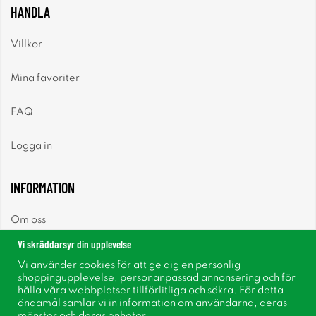
HANDLA
Villkor
Mina favoriter
FAQ
Logga in
INFORMATION
Om oss
Vi skräddarsyr din upplevelse
Nyheter
Vi använder cookies för att ge dig en personlig
shoppingupplevelse, personanpassad annonsering och för
Nyhetsbrev
hålla våra webbplatser tillförlitliga och säkra. För detta
ändamål samlar vi in information om användarna, deras