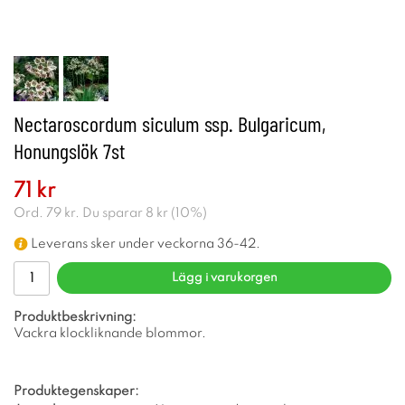
Nectaroscordum siculum ssp. Bulgaricum,
Honungslök 7st
71 kr
Ord.
79 kr
. Du sparar
8 kr
(
10
%)
Leverans sker under veckorna 36-42.
Lägg i varukorgen
Produktbeskrivning:
Vackra klockliknande blommor.
Produktegenskaper: