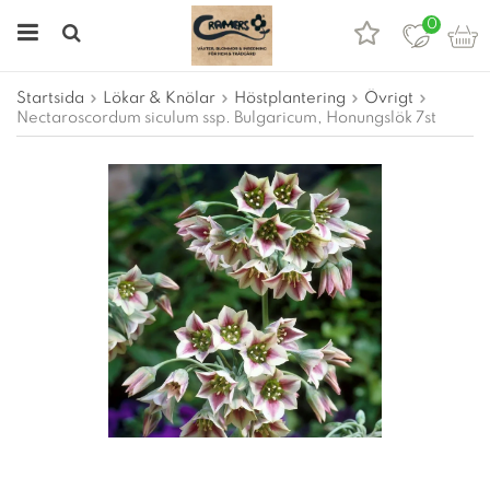
0
Startsida
Lökar & Knölar
Höstplantering
Övrigt
Nectaroscordum siculum ssp. Bulgaricum, Honungslök 7st