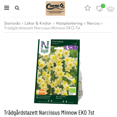
0
Startsida
Lökar & Knölar
Höstplantering
Narciss
Trädgårdstazett Narcissus Minnow EKO 7st
Trädgårdstazett Narcissus Minnow EKO 7st