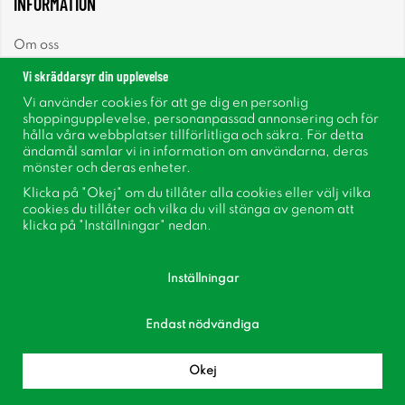
INFORMATION
Om oss
Vi skräddarsyr din upplevelse
Nyheter
Vi använder cookies för att ge dig en personlig
shoppingupplevelse, personanpassad annonsering och för
Nyhetsbrev
hålla våra webbplatser tillförlitliga och säkra. För detta
ändamål samlar vi in information om användarna, deras
mönster och deras enheter.
Om cookies
Klicka på "Okej" om du tillåter alla cookies eller välj vilka
cookies du tillåter och vilka du vill stänga av genom att
Inspiration
klicka på "Inställningar" nedan.
Inställningar
Endast nödvändiga
Följ oss på Facebook
Bli medlem i vår kundklubb!
Okej