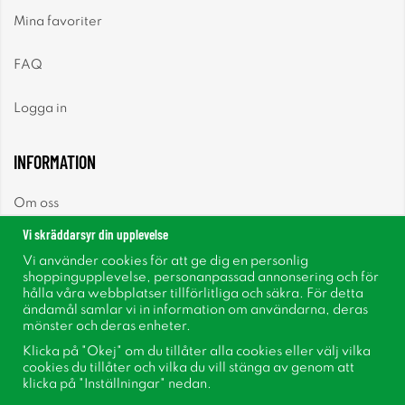
Mina favoriter
FAQ
Logga in
INFORMATION
Om oss
Vi skräddarsyr din upplevelse
Nyheter
Vi använder cookies för att ge dig en personlig
shoppingupplevelse, personanpassad annonsering och för
Nyhetsbrev
hålla våra webbplatser tillförlitliga och säkra. För detta
ändamål samlar vi in information om användarna, deras
mönster och deras enheter.
Om cookies
Klicka på "Okej" om du tillåter alla cookies eller välj vilka
cookies du tillåter och vilka du vill stänga av genom att
Inspiration
klicka på "Inställningar" nedan.