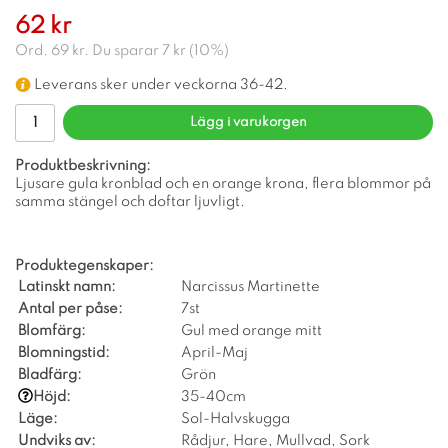
62 kr
Ord.
69 kr
. Du sparar
7 kr
(
10
%)
Leverans sker under veckorna 36-42.
Lägg i varukorgen
Produktbeskrivning:
Ljusare gula kronblad och en orange krona, flera blommor på
samma stängel och doftar ljuvligt.
Produktegenskaper:
Latinskt namn:
Narcissus Martinette
Antal per påse:
7st
Blomfärg:
Gul med orange mitt
Blomningstid:
April-Maj
Bladfärg:
Grön
Höjd:
35-40cm
Läge:
Sol-Halvskugga
Undviks av:
Rådjur, Hare, Mullvad, Sork