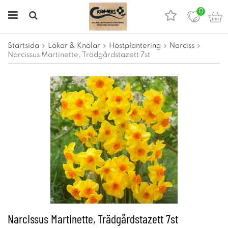
0
Startsida
Lökar & Knölar
Höstplantering
Narciss
Narcissus Martinette, Trädgårdstazett 7st
Narcissus Martinette, Trädgårdstazett 7st