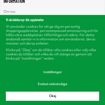
INFORMATION
Om oss
Vi skräddarsyr din upplevelse
Nyheter
Vi använder cookies för att ge dig en personlig
shoppingupplevelse, personanpassad annonsering och för
Nyhetsbrev
hålla våra webbplatser tillförlitliga och säkra. För detta
ändamål samlar vi in information om användarna, deras
mönster och deras enheter.
Om cookies
Klicka på "Okej" om du tillåter alla cookies eller välj vilka
cookies du tillåter och vilka du vill stänga av genom att
Inspiration
klicka på "Inställningar" nedan.
Inställningar
Endast nödvändiga
Följ oss på Facebook
Bli medlem i vår kundklubb!
Okej