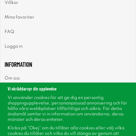
Villkor
Mina favoriter
FAQ
Logga in
INFORMATION
Om oss
Vi skräddarsyr din upplevelse
Nyheter
Vi använder cookies för att ge dig en personlig
shoppingupplevelse, personanpassad annonsering och för
Nyhetsbrev
hålla våra webbplatser tillförlitliga och säkra. För detta
ändamål samlar vi in information om användarna, deras
mönster och deras enheter.
Om cookies
Klicka på "Okej" om du tillåter alla cookies eller välj vilka
cookies du tillåter och vilka du vill stänga av genom att