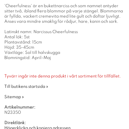
'Cheerfulness' är en bukettnarciss och som namnet antyder
sitter två, ibland flera blommor på varje stängel. Blommorna
är fyllda, vackert cremevita med lite gult och doftar ljuvligt.
Anses vara mindre smaklig för rådjur, hare, kanin och sork.
Latinskt namn: Narcissus Cheerfulness
Antal lök: 5st
Plantavstånd: 15cm
Höjd: 35-45cm
Växtläge: Sol till halvskugga
Blomningstid: April-Maj
Tyvärr ingår inte denna produkt i vårt sortiment för tillfället.
Till butikens startsida »
Sitemap »
Artikelnummer:
N23350
Direktlänk:
Högerklicka och kopiera adressen