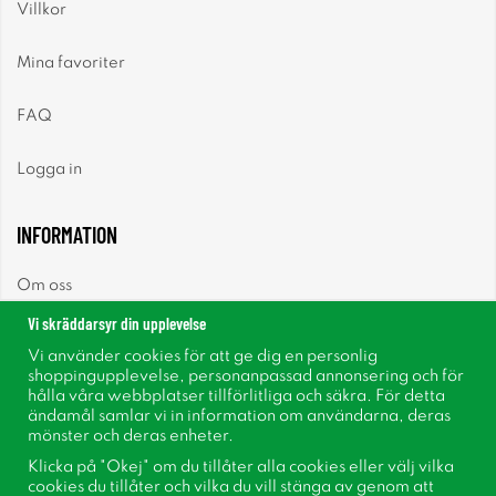
Villkor
Mina favoriter
FAQ
Logga in
INFORMATION
Om oss
Vi skräddarsyr din upplevelse
Nyheter
Vi använder cookies för att ge dig en personlig
shoppingupplevelse, personanpassad annonsering och för
Nyhetsbrev
hålla våra webbplatser tillförlitliga och säkra. För detta
ändamål samlar vi in information om användarna, deras
mönster och deras enheter.
Om cookies
Klicka på "Okej" om du tillåter alla cookies eller välj vilka
cookies du tillåter och vilka du vill stänga av genom att