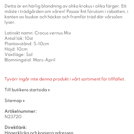
Detta är en härlig blandning av olika krokus i olika färger. Ett
måste i trädgården om våren! Passar fint förutom i rabatten, i
kanten av buskar och häckar och framför träd där vårsolen
lyser.
Latinskt namn: Crocus vernus Mix
Antal lök: 10st
Plantavstånd: 5-10cm
Höjd: 10cm
Växtläge: Sol
Blomningstid: Mars-April
Tyvärr ingår inte denna produkt i vårt sortiment för tillfället.
Till butikens startsida »
Sitemap »
Artikelnummer:
N23720
Direktlänk:
Högerklicka och kopiera adressen