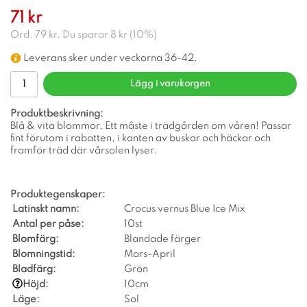
71 kr
Ord.
79 kr
. Du sparar
8 kr
(
10
%)
Leverans sker under veckorna 36-42.
Lägg i varukorgen
Produktbeskrivning:
Blå & vita blommor. Ett måste i trädgården om våren! Passar
fint förutom i rabatten, i kanten av buskar och häckar och
framför träd där vårsolen lyser.
Produktegenskaper:
Latinskt namn:
Crocus vernus Blue Ice Mix
Antal per påse:
10st
Blomfärg:
Blandade färger
Blomningstid:
Mars-April
Bladfärg:
Grön
Höjd:
10cm
Läge:
Sol