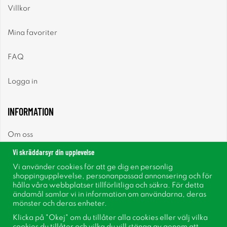
Villkor
Mina favoriter
FAQ
Logga in
INFORMATION
Om oss
Vi skräddarsyr din upplevelse
Nyheter
Vi använder cookies för att ge dig en personlig
shoppingupplevelse, personanpassad annonsering och för
Nyhetsbrev
hålla våra webbplatser tillförlitliga och säkra. För detta
ändamål samlar vi in information om användarna, deras
mönster och deras enheter.
Om cookies
Klicka på "Okej" om du tillåter alla cookies eller välj vilka