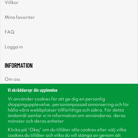
Villkor
Mina favoriter
FAQ
Logga in
INFORMATION
Om oss
Vi skräddarsyr din upplevelse
Nyheter
Vi använder cookies för att ge dig en personlig
shoppingupplevelse, personanpassad annonsering och för
Nyhetsbrev
hålla våra webbplatser tillförlitliga och säkra. För detta
ändamål samlar vi in information om användarna, deras
mönster och deras enheter.
Om cookies
Klicka på "Okej" om du tillåter alla cookies eller välj vilka
cookies du tillåter och vilka du vill stänga av genom att