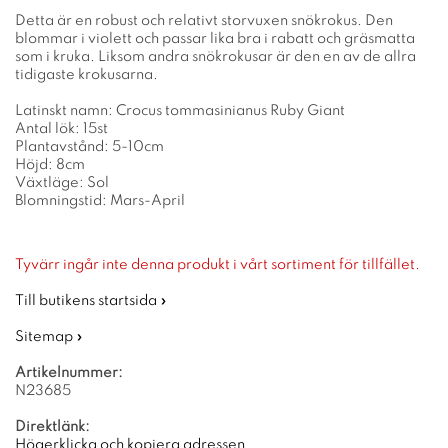
Detta är en robust och relativt storvuxen snökrokus. Den
blommar i violett och passar lika bra i rabatt och gräsmatta
som i kruka. Liksom andra snökrokusar är den en av de allra
tidigaste krokusarna.
Latinskt namn: Crocus tommasinianus Ruby Giant
Antal lök: 15st
Plantavstånd: 5-10cm
Höjd: 8cm
Växtläge: Sol
Blomningstid: Mars-April
Tyvärr ingår inte denna produkt i vårt sortiment för tillfället.
Till butikens startsida »
Sitemap »
Artikelnummer:
N23685
Direktlänk:
Högerklicka och kopiera adressen